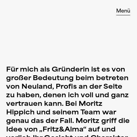
Zum
Menü
Inhalt
springen
Was wir machen
Für mich als Gründerin ist es von
Unsere Projekte
großer Bedeutung beim betreten
von Neuland, Profis an der Seite
zu haben, denen ich voll und ganz
Wie wir arbeiten
vertrauen kann. Bei Moritz
Hippich und seinem Team war
genau das der Fall. Moritz griff die
Über uns
Idee von „Fritz&Alma“ auf und